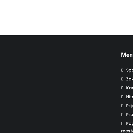
Men
Sp
Za
Kar
Hit
Pr
Pra
Po
mest