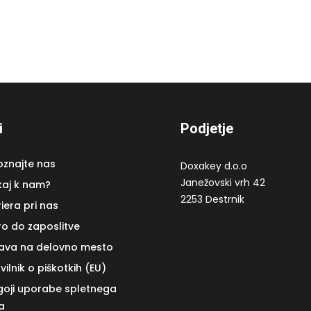
i
Podjetje
oznajte nas
Doxakey d.o.o
Janežovski vrh 42
kaj k nam?
2253 Destrnik
iera pri nas
ro do zaposlitve
ijava na delovno mesto
vilnik o piškotkih (EU)
goji uporabe spletnega
a